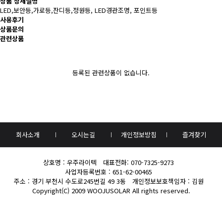
상품 상세설명
LED,보안등,가로등,잔디등,정원등, LED경관조명, 포인트등
사용후기
상품문의
관련상품
등록된 관련상품이 없습니다.
회사소개
오시는길
개인정보방침
즐겨찾기
상호명 : 우주라이텍
대표전화:
070-7325-9273
사업자등록번호 : 651-62-00465
주소 : 경기 부천시 수도로245번길 49 3동
개인정보보호책임자 : 김원
Copyright(C) 2009
WOOJUSOLAR
All rights reserved.