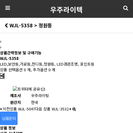
우주라이텍
WJL-5358 > 정원등
상품간략정보 및 구매기능
WJL-5358
LED,보안등,가로등,잔디등,정원등, LED경관조명, 포인트등
상품 선택옵션 0 개, 추가옵션 0 개
제조사
우주라이팅
원산지
한국
이전상품
WJL-5047
다음 상품
WJL-3532
상품문의
상품 정보