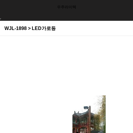
우주라이텍
WJL-1898 > LED가로등